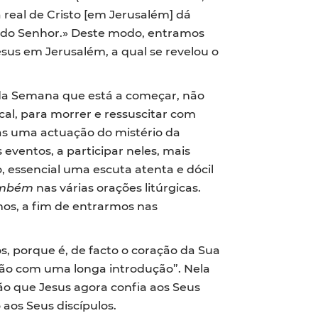
 real de Cristo [em Jerusalém] dá
o do Senhor.» Deste modo, entramos
us em Jerusalém, a qual se revelou o
s da Semana que está a começar, não
l, para morrer e ressuscitar com
as uma actuação do mistério da
eventos, a participar neles, mais
, essencial uma escuta atenta e dócil
mbém
nas várias orações litúrgicas.
os, a fim de entrarmos nas
os, porque é, de facto o coração da Sua
xão com uma longa introdução”. Nela
ão que Jesus agora confia aos Seus
o aos Seus discípulos.