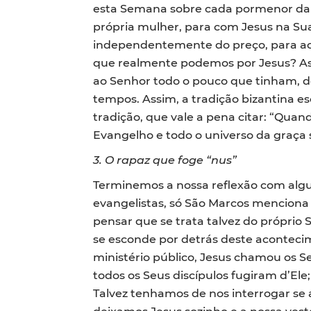
esta Semana sobre cada pormenor da h
própria mulher, para com Jesus na Sua
independentemente do preço, para acom
que realmente podemos por Jesus? A
ao Senhor todo o pouco que tinham, 
tempos. Assim, a tradição bizantina 
tradição, que vale a pena citar: “Qua
Evangelho e todo o universo da graça 
3.
O rapaz que foge “nus”
Terminemos a nossa reflexão com algu
evangelistas, só São Marcos menciona e
pensar que se trata talvez do próprio 
se esconde por detrás deste acontecim
ministério público, Jesus chamou os S
todos os Seus discípulos fugiram d’Ele
Talvez tenhamos de nos interrogar se 
deixamos Jesus sozinho e a nossa veste