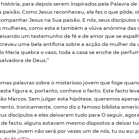
istória, para depois serem inspirados pela Palavra d
 paixão. Como Jesus reconheceu, ela fez o que pôde, o
panhar Jesus na Sua paixão. E nós, seus discípulos de
s mulheres, como esta e também a viúva anónima das
deixando um testemunho de fé e de amor que se espalh
escreveu uma bela antífona sobre a acção da mulher da
ndo Maria quebra o vaso, toda a casa se enche de perf
salvadora de Deus.”
mas palavras sobre o misterioso jovem que foge quand
sta figura e, portanto, conhece o facto. Este facto leva
São Marcos. Sem julgar esta hipótese, queremos apenas 
ento. Ironicamente, como diz o famoso biblista america
eus discípulos e eles deixaram tudo para O seguir, ago
; de facto, alguns estavam mesmo dispostos a deixar tud
aquele jovem não será por vezes um de nós, tu ou eu: 
 de fé n’Ele.