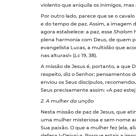
violento que aniquila os inimigos, ma
Por outro lado, parece que se o caval
e do tempo de paz. Assim, a imagem de
agora estabelece: a paz, esse
Shalom
h
plena harmonia com Deus, de quem pro
evangelista Lucas, a multidão que a
nas alturas!» (
Lc
19, 38).
A missão de Jesus é, portanto, a que
respeito, diz o Senhor; pensamentos de
enviou os Seus discípulos, recomendou-
Seus precisamente assim: «A paz estej
2.
A mulher da unção
Nesta missão de paz de Jesus, que ati
uma mulher misteriosa e sem nome ac
Sua paixão. O que a mulher fez (ela, a
defesa («Deixai-a. Porque estais a imp