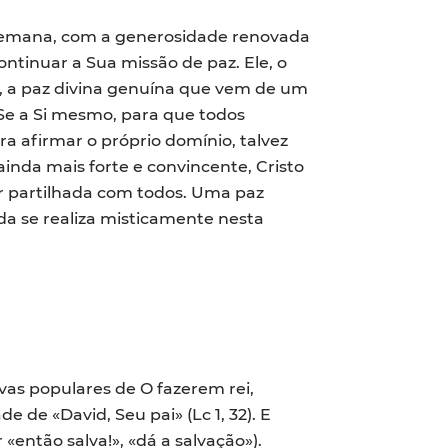
semana, com a generosidade renovada
ontinuar a Sua missão de paz. Ele, o
, a paz divina genuína que vem de um
ou-Se a Si mesmo, para que todos
a afirmar o próprio domínio, talvez
nda mais forte e convincente, Cristo
er partilhada com todos. Uma paz
da se realiza misticamente nesta
as populares de O fazerem rei,
de «David, Seu pai» (Lc 1, 32). E
então salva!», «dá a salvação»).