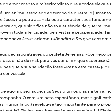
s a do amor manso e misericordioso que a todos eleva 
o é um animal associado ao tempo da guerra, o jumento
 Jesus no potro assinala outra característica fundame
ebraico, que significa não só a ausência de guerra, 
vém toda a felicidade, bem-estar e prosperidade. Ta
companhava Jesus aclamou «
Bendito o Rei que vem em
 Deus declarou através do profeta Jeremias: «Conheço
 paz, e não de mal, para vos dar o fim que esperais» (
J
lhes que a sua saudação fosse «Paz a esta casa!» (
Lc
10
a convosco!»
nge agora o seu auge, nos Seus últimos dias na terra, 
ompanha-O com um acto espontâneo, mas significativo
liás, nunca falou!) revelou-se tão importante para o pr
ortuná-la? Ela fez uma boa acção para comigo. […] Ela f