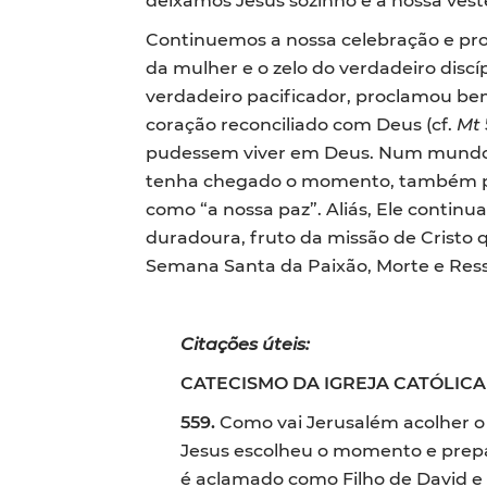
Continuemos a nossa celebração e pr
da mulher e o zelo do verdadeiro discí
verdadeiro pacificador, proclamou be
coração reconciliado com Deus (cf.
Mt
pudessem viver em Deus. Num mundo ain
tenha chegado o momento, também para
como “a nossa paz”. Aliás, Ele contin
duradoura, fruto da missão de Cristo 
Semana Santa da Paixão, Morte e Ress
Citações úteis:
CATECISMO DA IGREJA CATÓLICA
559.
Como vai Jerusalém acolher o 
Jesus escolheu o momento e prepar
é aclamado como Filho de David e c