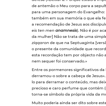
de antemão o Meu corpo para a sepul
para uma personagem do Evangelho: «E
também em sua memória o que ela fez»
a recomendação de Jesus aos discípulos
eis ten men
anamnesis
). Não é por a
da mulher] Não se trata de uma simp
ziqqaron
de que na Septuaginta [vers
o presente da comunidade que record
esta recordação tem por objecto não 
nem sequer foi conservado.»
Entre os pormenores significativos da
derramou-o sobre a cabeça de Jesus». 
lo para derramar o conteúdo, mas deix
precioso e caro perfume que contém (m
torna-se símbolo da própria vida da m
Muito poderia ainda ser dito sobre est