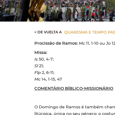
< DE VUELTA A
QUARESMA E TEMPO PAS
Procissão de Ramos:
Mc
11, 1-10
ou
Jo
12
Missa:
Is
50, 4-7;
Sl
21;
Flp
2, 6-11;
Mc
14, 1-15, 47
COMENTÁRIO BÍBLICO-MISSIONÁRIO
O Domingo de Ramos é também chamad
litúrgica, única no seu género: o cos