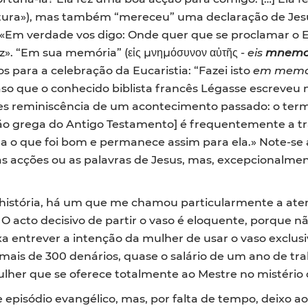
tura»), mas também “mereceu” uma declaração de Jes
m verdade vos digo: Onde quer que se proclamar o Ev
. “Em sua memória” (εἰς μνημόσυνον αὐτῆς -
eis
mnemo
 para a celebração da Eucaristia: “Fazei isto
em memó
caso que o conhecido biblista francês Légasse escreveu
les reminiscência de um acontecimento passado: o te
ão grega do Antigo Testamento] é frequentemente a 
a o que foi bom e permanece assim para ela.» Note-se
as acções ou as palavras de Jesus, mas, excepcionalm
 história, há um que me chamou particularmente a atenç
O acto decisivo de partir o vaso é eloquente, porque 
a entrever a intenção da mulher de usar o vaso exclus
ais de 300 denários, quase o salário de um ano de tra
ulher que se oferece totalmente ao Mestre no mistério
e episódio evangélico, mas, por falta de tempo, deixo ao