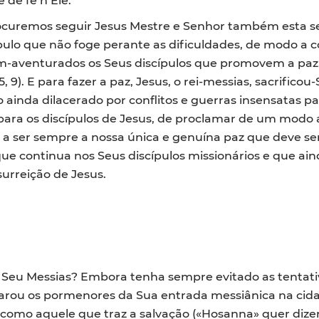
ocuremos seguir Jesus Mestre e Senhor também esta 
pulo que não foge perante as dificuldades, de modo a c
m-aventurados os Seus discípulos que promovem a paz
5, 9). E para fazer a paz, Jesus, o rei-messias, sacrific
da dilacerado por conflitos e guerras insensatas par
 os discípulos de Jesus, de proclamar de um modo ai
ua a ser sempre a nossa única e genuína paz que deve s
que continua nos Seus discípulos missionários e que ain
urreição de Jesus.
Seu Messias? Embora tenha sempre evitado as tentativ
ou os pormenores da Sua entrada messiânica na cidade 
omo aquele que traz a salvação («Hosanna» quer dizer «