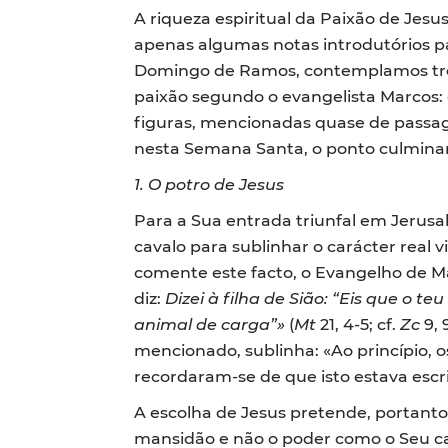
A riqueza espiritual da Paixão de Jesus
apenas algumas notas introdutórios p
Domingo de Ramos, contemplamos três
paixão segundo o evangelista Marcos:
figuras, mencionadas quase de passag
nesta Semana Santa, o ponto culmina
1. O potro de Jesus
Para a Sua entrada triunfal em Jerus
cavalo para sublinhar o carácter real 
comente este facto, o Evangelho de Ma
diz:
Dizei à filha de Sião: “Eis que o
animal de carga”»
(
Mt
21, 4-5; cf.
Zc
9, 
mencionado, sublinha: «Ao princípio, 
recordaram-se de que isto estava escrit
A escolha de Jesus pretende, portant
mansidão e não o poder como o Seu car