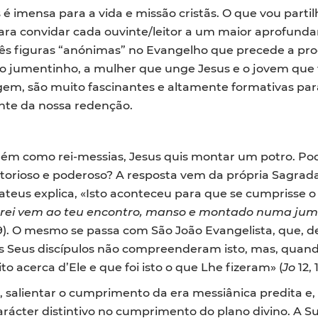
 é imensa para a vida e missão cristãs. O que vou partil
ara convidar cada ouvinte/leitor a um maior aprofunda
 figuras “anónimas” no Evangelho que precede a proc
 o jumentinho, a mulher que unge Jesus e o jovem que 
em, são muito fascinantes e altamente formativas para
nte da nossa redenção.
além como rei-messias, Jesus quis montar um potro. P
vitorioso e poderoso? A resposta vem da própria Sagrad
teus explica, «Isto aconteceu para que se cumprisse o 
 teu rei vem ao teu encontro, manso e montado numa j
9). O mesmo se passa com São João Evangelista, que, dep
os Seus discípulos não compreenderam isto, mas, quando
o acerca d’Ele e que foi isto o que Lhe fizeram» (
Jo
12, 
o, salientar o cumprimento da era messiânica predita 
ácter distintivo no cumprimento do plano divino. A Su