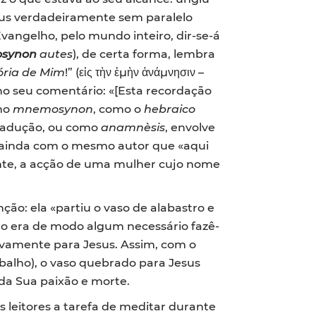
us verdadeiramente sem paralelo
angelho, pelo mundo inteiro, dir-se-á
synon
autes
), de certa forma, lembra
ria de Mim
!” (εἰς τὴν ἐμὴν ἀνάμνησιν –
 no seu comentário: «[Esta recordação
rmo
mnemosynon
, como o
hebraico
tradução, ou como
anamnèsis
, envolve
 ainda com o mesmo autor que «aqui
ente, a acção de uma mulher cujo nome
ão: ela «partiu o vaso de alabastro e
não era de modo algum necessário fazê-
ivamente para Jesus. Assim, com o
balho), o vaso quebrado para Jesus
 da Sua paixão e morte.
s leitores a tarefa de meditar durante