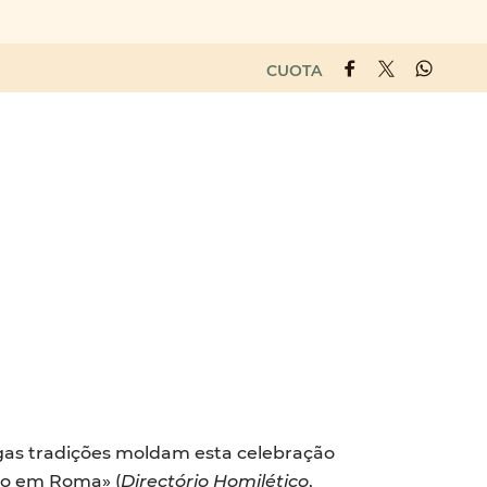
CUOTA
s tradições moldam esta celebração
xão em Roma» (
Directório Homilético
,