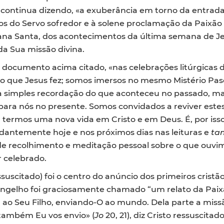
o continua dizendo, «a exuberância em torno da entrada
s do Servo sofredor e à solene proclamação da Paixã
a Santa, dos acontecimentos da última semana de Jes
da Sua missão divina.
o documento acima citado, «nas celebrações litúrgica
que Jesus fez; somos imersos no mesmo Mistério Pasca
uma simples recordação do que aconteceu no passado, m
para nós no presente. Somos convidados a reviver estes 
 termos uma nova vida em Cristo e em Deus. É, por isso
dantemente hoje e nos próximos dias nas leituras e
ta
 recolhimento e meditação pessoal sobre o que ouvim
r celebrado.
ssuscitado) foi o centro do anúncio dos primeiros cristã
vangelho foi graciosamente chamado “um relato da Pai
 ao Seu Filho, enviando-O ao mundo. Dela parte a miss
 também Eu vos envio» (
Jo
20, 21), diz Cristo ressuscitad