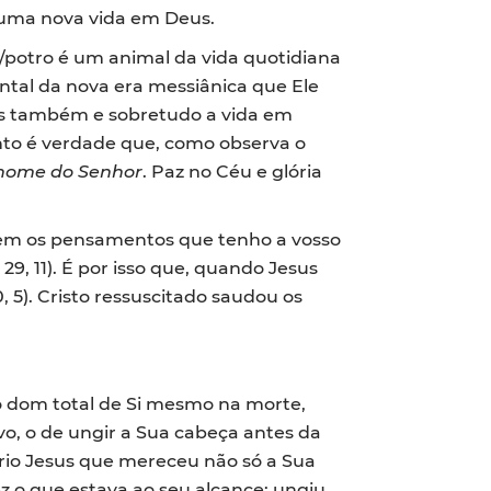
a uma nova vida em Deus.
/potro é um animal da vida quotidiana
ntal da nova era messiânica que Ele
mas também e sobretudo a vida em
nto é verdade que, como observa o
 nome do Senhor
. Paz no Céu e glória
 bem os pensamentos que tenho a vosso
r
29, 11). É por isso que, quando Jesus
, 5). Cristo ressuscitado saudou os
no dom total de Si mesmo na morte,
, o de ungir a Sua cabeça antes da
óprio Jesus que mereceu não só a Sua
ez o que estava ao seu alcance: ungiu