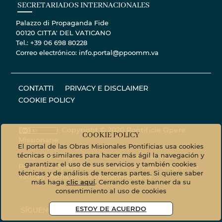
SECRETARIADOS INTERNACIONALES
Palazzo di Propaganda Fide
00120 CITTA' DEL VATICANO
Tel.: +39 06 698 80228
Correo electrónico: info.portal@ppoomm.va
CONTATTI
PRIVACY E DISCLAIMER
COOKIE POLICY
Copyright © 2020 Pontificie Opere
COOKIE POLICY
Missionarie
El portal de las Obras Misionales Pontificias usa cookies
técnicas o similares para hacer más ágil la navegación y
Materiale fotografico - Tutti i diritti riservati. ©
garantizar el uso de sus servicios y también cookies
Pontificie Opere Missionarie © Servizio fotografico
técnicas y de análisis de terceras partes. Si quiere saber
Vatican Media
photo.vaticanmedia.va
más haga
clic aquí
. Cerrando este banner da su
consentimiento al uso de cookies
ESTOY DE ACUERDO
SÍGUENOS EN