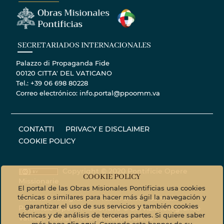
SECRETARIADOS INTERNACIONALES
Palazzo di Propaganda Fide
00120 CITTA' DEL VATICANO
Tel.: +39 06 698 80228
Correo electrónico: info.portal@ppoomm.va
CONTATTI
PRIVACY E DISCLAIMER
COOKIE POLICY
Copyright © 2020 Pontificie Opere
COOKIE POLICY
Missionarie
El portal de las Obras Misionales Pontificias usa cookies
técnicas o similares para hacer más ágil la navegación y
Materiale fotografico - Tutti i diritti riservati. ©
garantizar el uso de sus servicios y también cookies
Pontificie Opere Missionarie © Servizio fotografico
técnicas y de análisis de terceras partes. Si quiere saber
Vatican Media
photo.vaticanmedia.va
más haga
clic aquí
. Cerrando este banner da su