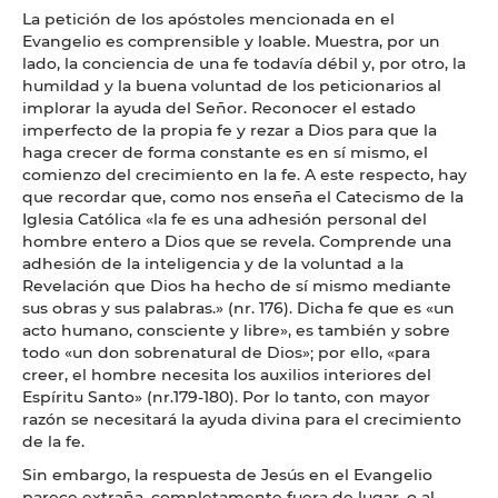
La petición de los apóstoles mencionada en el
Evangelio es comprensible y loable. Muestra, por un
lado, la conciencia de una fe todavía débil y, por otro, la
humildad y la buena voluntad de los peticionarios al
implorar la ayuda del Señor. Reconocer el estado
imperfecto de la propia fe y rezar a Dios para que la
haga crecer de forma constante es en sí mismo, el
comienzo del crecimiento en la fe. A este respecto, hay
que recordar que, como nos enseña el Catecismo de la
Iglesia Católica «la fe es una adhesión personal del
hombre entero a Dios que se revela. Comprende una
adhesión de la inteligencia y de la voluntad a la
Revelación que Dios ha hecho de sí mismo mediante
sus obras y sus palabras.» (nr. 176). Dicha fe que es «un
acto humano, consciente y libre», es también y sobre
todo «un don sobrenatural de Dios»; por ello, «para
creer, el hombre necesita los auxilios interiores del
Espíritu Santo» (nr.179-180). Por lo tanto, con mayor
razón se necesitará la ayuda divina para el crecimiento
de la fe.
Sin embargo, la respuesta de Jesús en el Evangelio
parece extraña, completamente fuera de lugar, o al