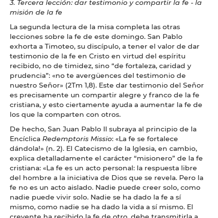
3. Tercera lección: dar testimonio y compartir la fe - la
misión de la fe
La segunda lectura de la misa completa las otras
lecciones sobre la fe de este domingo. San Pablo
exhorta a Timoteo, su discípulo, a tener el valor de dar
testimonio de la fe en Cristo en virtud del espíritu
recibido, no de timidez, sino “de fortaleza, caridad y
prudencia”: «no te avergüences del testimonio de
nuestro Señor» (2Tm 1,8). Este dar testimonio del Señor
es precisamente un compartir alegre y franco de la fe
cristiana, y esto ciertamente ayuda a aumentar la fe de
los que la comparten con otros.
De hecho, San Juan Pablo II subraya al principio de la
Encíclica
Redemptoris Missio
: «La fe se fortalece
dándola!» (n. 2). El Catecismo de la Iglesia, en cambio,
explica detalladamente el carácter “misionero” de la fe
cristiana: «La fe es un acto personal: la respuesta libre
del hombre a la iniciativa de Dios que se revela. Pero la
fe no es un acto aislado. Nadie puede creer solo, como
nadie puede vivir solo. Nadie se ha dado la fe a sí
mismo, como nadie se ha dado la vida a sí mismo. El
creyente ha recibido la fe de otro, debe transmitirla a