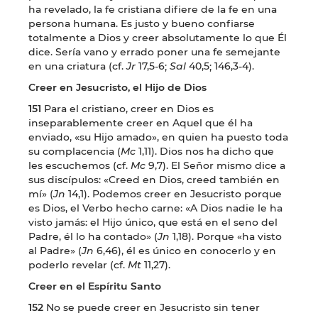
ha revelado, la fe cristiana difiere de la fe en una
persona humana. Es justo y bueno confiarse
totalmente a Dios y creer absolutamente lo que Él
dice. Sería vano y errado poner una fe semejante
en una criatura (cf.
Jr
17,5-6;
Sal
40,5; 146,3-4).
Creer en Jesucristo, el Hijo de Dios
151
Para el cristiano, creer en Dios es
inseparablemente creer en Aquel que él ha
enviado, «su Hijo amado», en quien ha puesto toda
su complacencia (
Mc
1,11). Dios nos ha dicho que
les escuchemos (cf.
Mc
9,7). El Señor mismo dice a
sus discípulos: «Creed en Dios, creed también en
mí» (
Jn
14,1). Podemos creer en Jesucristo porque
es Dios, el Verbo hecho carne: «A Dios nadie le ha
visto jamás: el Hijo único, que está en el seno del
Padre, él lo ha contado» (
Jn
1,18). Porque «ha visto
al Padre» (
Jn
6,46), él es único en conocerlo y en
poderlo revelar (cf.
Mt
11,27).
Creer en el Espíritu Santo
152
No se puede creer en Jesucristo sin tener