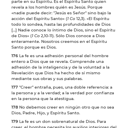
parte en su Espíritu. Es el Espíritu Santo quien
revela a los hombres quién es Jesús. Porque
«nadie puede decir: "Jesús es Señor" sino bajo la
acción del Espíritu Santo» (
1 Co
12,3). «El Espíritu
todo lo sondea, hasta las profundidades de Dios
[...] Nadie conoce lo íntimo de Dios, sino el Espíritu
de Dios» (
1 Co
2,10-11). Sólo Dios conoce a Dios
enteramente. Nosotros creemos
en
el Espíritu
Santo porque es Dios.
176
La fe es una adhesión personal del hombre
entero a Dios que se revela. Comprende una
adhesión de la inteligencia y de la voluntad a la
Revelación que Dios ha hecho de sí mismo
mediante sus obras y sus palabras.
177
"Creer" entraña, pues, una doble referencia: a
la persona y a la verdad; a la verdad por confianza
en la persona que la atestigua.
178
No debemos creer en ningún otro que no sea
Dios, Padre, Hijo, y Espíritu Santo.
179
La fe es un don sobrenatural de Dios. Para
creer, el hombre necesita los auxilios interiores del