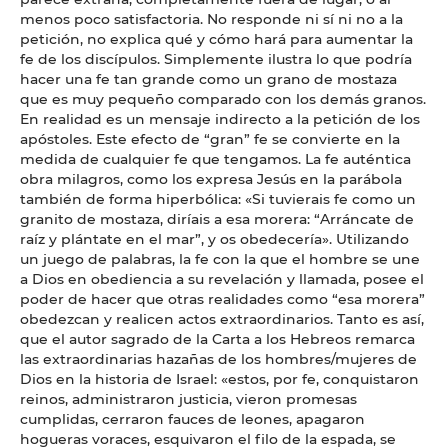
menos poco satisfactoria. No responde ni sí ni no a la
petición, no explica qué y cómo hará para aumentar la
fe de los discípulos. Simplemente ilustra lo que podría
hacer una fe tan grande como un grano de mostaza
que es muy pequeño comparado con los demás granos.
En realidad es un mensaje indirecto a la petición de los
apóstoles. Este efecto de “gran” fe se convierte en la
medida de cualquier fe que tengamos. La fe auténtica
obra milagros, como los expresa Jesús en la parábola
también de forma hiperbólica: «Si tuvierais fe como un
granito de mostaza, diríais a esa morera: “Arráncate de
raíz y plántate en el mar”, y os obedecería». Utilizando
un juego de palabras, la fe con la que el hombre se une
a Dios en obediencia a su revelación y llamada, posee el
poder de hacer que otras realidades como “esa morera”
obedezcan y realicen actos extraordinarios. Tanto es así,
que el autor sagrado de la Carta a los Hebreos remarca
las extraordinarias hazañas de los hombres/mujeres de
Dios en la historia de Israel: «estos, por fe, conquistaron
reinos, administraron justicia, vieron promesas
cumplidas, cerraron fauces de leones, apagaron
hogueras voraces, esquivaron el filo de la espada, se