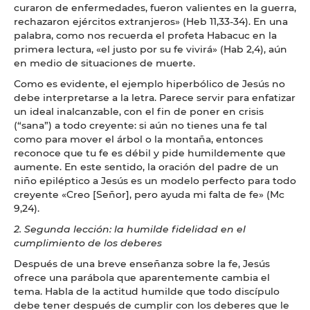
curaron de enfermedades, fueron valientes en la guerra,
rechazaron ejércitos extranjeros» (Heb 11,33-34). En una
palabra, como nos recuerda el profeta Habacuc en la
primera lectura, «el justo por su fe vivirá» (Hab 2,4), aún
en medio de situaciones de muerte.
Como es evidente, el ejemplo hiperbólico de Jesús no
debe interpretarse a la letra. Parece servir para enfatizar
un ideal inalcanzable, con el fin de poner en crisis
(“sana”) a todo creyente: si aún no tienes una fe tal
como para mover el árbol o la montaña, entonces
reconoce que tu fe es débil y pide humildemente que
aumente. En este sentido, la oración del padre de un
niño epiléptico a Jesús es un modelo perfecto para todo
creyente «Creo [Señor], pero ayuda mi falta de fe» (Mc
9,24).
2. Segunda lección: la humilde fidelidad en el
cumplimiento de los deberes
Después de una breve enseñanza sobre la fe, Jesús
ofrece una parábola que aparentemente cambia el
tema. Habla de la actitud humilde que todo discípulo
debe tener después de cumplir con los deberes que le