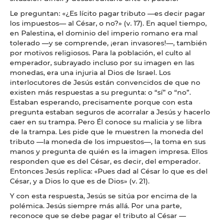
Le preguntan: «¿Es lícito pagar
tributo —es decir pagar
los impuestos— al César, o no?» (v. 17). En aquel tiempo,
en Palestina, el dominio del imperio romano era mal
tolerado —y se comprende, ¡eran invasores!—, también
por motivos religiosos. Para la población, el culto al
emperador, subrayado incluso por su imagen en las
monedas, era una injuria al Dios de Israel. Los
interlocutores de Jesús están convencidos de que no
existen más respuestas a su pregunta: o “sí” o “no”.
Estaban esperando, precisamente porque con esta
pregunta estaban seguros de acorralar a Jesús y hacerlo
caer en su trampa. Pero Él conoce su malicia y se libra
de la trampa. Les pide que le muestren la moneda del
tributo —la moneda de los impuestos—, la toma en sus
manos y pregunta de quién es la imagen impresa. Ellos
responden que es del César, es decir, del emperador.
Entonces Jesús replica: «Pues dad al César lo que es del
César, y a Dios lo que es de Dios» (v. 21).
Y con esta respuesta, Jesús se sitúa por encima de la
polémica. Jesús siempre más allá. Por una parte,
reconoce que se debe pagar el tributo al César —