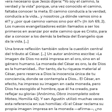
«era necesario que Jesús dijera: “Yo soy el camino, la
verdad y la vida” porque, una vez conocido el camino,
faltaba conocer la meta. El camino conducía a la verdad,
conducía a la vida… y nosotros ¿a dónde vamos sino a
él? y ¿por qué camino vamos sino por él?» (
In Ioh
69, 2).
Los nuevos evangelizadores están llamados a ser los
primeros en avanzar por este camino que es Cristo, para
dar a conocer a los demás la belleza del Evangelio que
da la vida. […]
Una breve reflexión también sobre la cuestión central
del tributo al César. […] Un autor anónimo escribe: «La
imagen de Dios no está impresa en el oro, sino en el
género humano. La moneda del César es oro, la de Dios
es la humanidad… Por tanto, da tu riqueza material al
César, pero reserva a Dios la inocencia única de tu
conciencia, donde se contempla a Dios… El César, en
efecto, ha impreso su imagen en cada moneda, pero
Dios ha escogido al hombre, que él ha creado, para
reflejar su gloria» (Anónimo,
Obra incompleta sobre
Mateo,
Homilía 42). Y san Agustín utilizó muchas veces
esta referencia en sus homilías: «Si el César reclama su
propia imagen impresa en la moneda —afirma—, ¿no