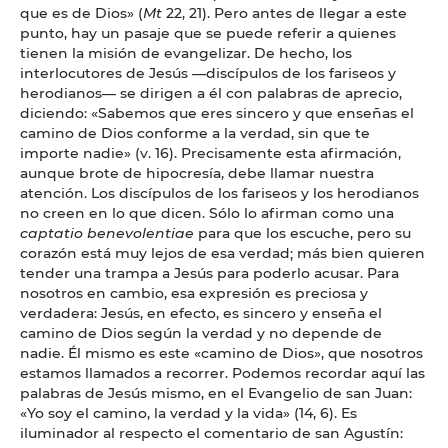
que es de Dios» (
Mt
22, 21). Pero antes de llegar a este
punto, hay un pasaje que se puede referir a quienes
tienen la misión de evangelizar. De hecho, los
interlocutores de Jesús —discípulos de los fariseos y
herodianos— se dirigen a él con palabras de aprecio,
diciendo: «Sabemos que eres sincero y que enseñas el
camino de Dios conforme a la verdad, sin que te
importe nadie» (v. 16). Precisamente esta afirmación,
aunque brote de hipocresía, debe llamar nuestra
atención. Los discípulos de los fariseos y los herodianos
no creen en lo que dicen. Sólo lo afirman como una
captatio benevolentiae
para que los escuche, pero su
corazón está muy lejos de esa verdad; más bien quieren
tender una trampa a Jesús para poderlo acusar. Para
nosotros en cambio, esa expresión es preciosa y
verdadera: Jesús, en efecto, es sincero y enseña el
camino de Dios según la verdad y no depende de
nadie. Él mismo es este «camino de Dios», que nosotros
estamos llamados a recorrer. Podemos recordar aquí las
palabras de Jesús mismo, en el Evangelio de san Juan:
«Yo soy el camino, la verdad y la vida» (14, 6). Es
iluminador al respecto el comentario de san Agustín: