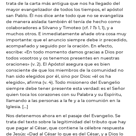
trata de la carta más antigua que nos ha llegado del
mayor evangelizador de todos los tiempos, el apóstol
san Pablo. Él nos dice ante todo que no se evangeliza
de manera aislada: también él tenía de hecho como
colaboradores a Silvano y Timoteo (cf.
1 Ts
1, 1), y a
muchos otros. E inmediatamente añade otra cosa muy
importante: que el anuncio siempre debe ir precedido,
acompañado y seguido por la oración. En efecto,
escribe: «En todo momento damos gracias a Dios por
todos vosotros y os tenemos presentes en nuestras
oraciones» (v. 2). El Apóstol asegura que es bien
consciente de que los miembros de la comunidad no
han sido elegidos por él, sino por Dios: «él os ha
elegido», afirma (v. 4). Todo misionero del Evangelio
siempre debe tener presente esta verdad: es el Señor
quien toca los corazones con su Palabra y su Espíritu,
llamando a las personas a la fe y a la comunión en la
Iglesia. […]
Nos detenemos ahora en el pasaje del Evangelio. Se
trata del texto sobre la legitimidad del tributo que hay
que pagar al César, que contiene la célebre respuesta
de Jesús: «Dad al César lo que es del César, y a Dios lo