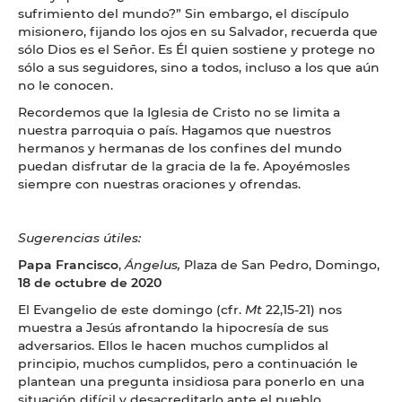
sufrimiento del mundo?” Sin embargo, el discípulo
misionero, fijando los ojos en su Salvador, recuerda que
sólo Dios es el Señor. Es Él quien sostiene y protege no
sólo a sus seguidores, sino a todos, incluso a los que aún
no le conocen.
Recordemos que la Iglesia de Cristo no se limita a
nuestra parroquia o país. Hagamos que nuestros
hermanos y hermanas de los confines del mundo
puedan disfrutar de la gracia de la fe. Apoyémosles
siempre con nuestras oraciones y ofrendas.
Sugerencias útiles:
Papa Francisco
,
Ángelus,
Plaza de San Pedro, Domingo,
18 de octubre de 2020
El Evangelio de este domingo (cfr.
Mt
22,15-21) nos
muestra a Jesús afrontando la hipocresía de sus
adversarios. Ellos le hacen muchos cumplidos al
principio, muchos cumplidos, pero a continuación le
plantean una pregunta insidiosa para ponerlo en una
situación difícil y desacreditarlo ante el pueblo.