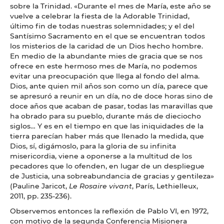
sobre la Trinidad. «Durante el mes de María, este año se
vuelve a celebrar la fiesta de la Adorable Trinidad,
último fin de todas nuestras solemnidades; y el del
Santísimo Sacramento en el que se encuentran todos
los misterios de la caridad de un Dios hecho hombre.
En medio de la abundante mies de gracia que se nos
ofrece en este hermoso mes de María, no podemos
evitar una preocupación que llega al fondo del alma.
Dios, ante quien mil años son como un día, parece que
se apresuró a reunir en un día, no de doce horas sino de
doce años que acaban de pasar, todas las maravillas que
ha obrado para su pueblo, durante más de dieciocho
siglos… Y es en el tiempo en que las iniquidades de la
tierra parecían haber más que llenado la medida, que
Dios, sí, digámoslo, para la gloria de su infinita
misericordia, viene a oponerse a la multitud de los
pecadores que lo ofenden, en lugar de un despliegue
de Justicia, una sobreabundancia de gracias y gentileza»
(Pauline Jaricot,
Le Rosaire vivant
, París, Lethielleux,
2011, pp. 235-236).
Observemos entonces la reflexión de Pablo VI, en 1972,
con motivo de la segunda Conferencia Misionera