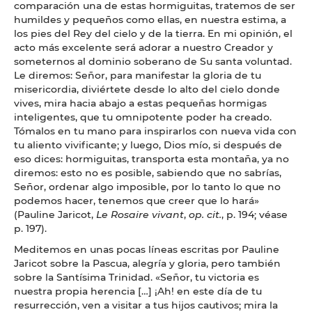
comparación una de estas hormiguitas, tratemos de ser
humildes y pequeños como ellas, en nuestra estima, a
los pies del Rey del cielo y de la tierra. En mi opinión, el
acto más excelente será adorar a nuestro Creador y
someternos al dominio soberano de Su santa voluntad.
Le diremos: Señor, para manifestar la gloria de tu
misericordia, diviértete desde lo alto del cielo donde
vives, mira hacia abajo a estas pequeñas hormigas
inteligentes, que tu omnipotente poder ha creado.
Tómalos en tu mano para inspirarlos con nueva vida con
tu aliento vivificante; y luego, Dios mío, si después de
eso dices: hormiguitas, transporta esta montaña, ya no
diremos: esto no es posible, sabiendo que no sabrías,
Señor, ordenar algo imposible, por lo tanto lo que no
podemos hacer, tenemos que creer que lo hará»
(Pauline Jaricot,
Le Rosaire vivant
,
op. cit.
, p. 194; véase
p. 197).
Meditemos en unas pocas líneas escritas por Pauline
Jaricot sobre la Pascua, alegría y gloria, pero también
sobre la Santísima Trinidad. «Señor, tu victoria es
nuestra propia herencia […] ¡Ah! en este día de tu
resurrección, ven a visitar a tus hijos cautivos; mira la