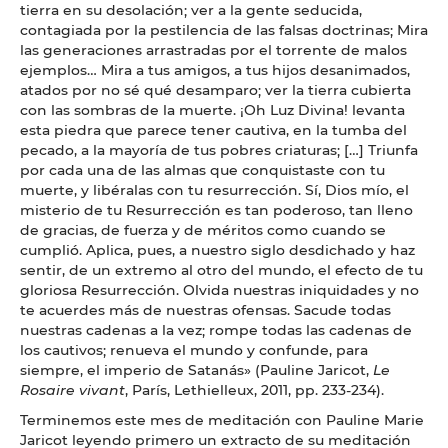
tierra en su desolación; ver a la gente seducida,
contagiada por la pestilencia de las falsas doctrinas; Mira
las generaciones arrastradas por el torrente de malos
ejemplos… Mira a tus amigos, a tus hijos desanimados,
atados por no sé qué desamparo; ver la tierra cubierta
con las sombras de la muerte. ¡Oh Luz Divina! levanta
esta piedra que parece tener cautiva, en la tumba del
pecado, a la mayoría de tus pobres criaturas; […] Triunfa
por cada una de las almas que conquistaste con tu
muerte, y libéralas con tu resurrección. Sí, Dios mío, el
misterio de tu Resurrección es tan poderoso, tan lleno
de gracias, de fuerza y ​​de méritos como cuando se
cumplió. Aplica, pues, a nuestro siglo desdichado y haz
sentir, de un extremo al otro del mundo, el efecto de tu
gloriosa Resurrección. Olvida nuestras iniquidades y no
te acuerdes más de nuestras ofensas. Sacude todas
nuestras cadenas a la vez; rompe todas las cadenas de
los cautivos; renueva el mundo y confunde, para
siempre, el imperio de Satanás» (Pauline Jaricot,
Le
Rosaire vivant
, París, Lethielleux, 2011, pp. 233-234).
Terminemos este mes de meditación con Pauline Marie
Jaricot leyendo primero un extracto de su meditación