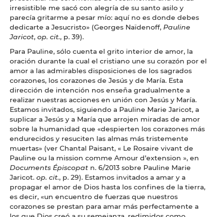
irresistible me sacó con alegría de su santo asilo y
parecía gritarme a pesar mío: aquí no es donde debes
dedicarte a Jesucristo» (Georges Naïdenoff,
Pauline
Jaricot
,
op. cit.
, p. 39).
Para Pauline, sólo cuenta el grito interior de amor, la
oración durante la cual el cristiano une su corazón por el
amor a las admirables disposiciones de los sagrados
corazones, los corazones de Jesús y de María. Esta
dirección de intención nos enseña gradualmente a
realizar nuestras acciones en unión con Jesús y María.
Estamos invitados, siguiendo a Pauline Marie Jaricot, a
suplicar a Jesús y a María que arrojen miradas de amor
sobre la humanidad que «despierten los corazones más
endurecidos y resuciten las almas más tristemente
muertas» (ver Chantal Paisant, « Le Rosaire vivant de
Pauline ou la mission comme Amour d’extension », en
Documents Épiscopat
n. 6/2013 sobre Pauline Marie
Jaricot.
op. cit.
, p. 29). Estamos invitados a amar y a
propagar el amor de Dios hasta los confines de la tierra,
es decir, «un encuentro de fuerzas que nuestros
corazones se prestan para amar más perfectamente a
los que Dios creó a su semejanza, redimidos como