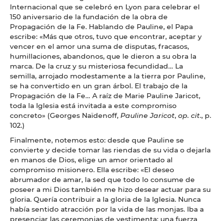
Internacional que se celebró en Lyon para celebrar el
150 aniversario de la fundación de la obra de
Propagación de la Fe. Hablando de Pauline, el Papa
escribe: «Más que otros, tuvo que encontrar, aceptar y
vencer en el amor una suma de disputas, fracasos,
humillaciones, abandonos, que le dieron a su obra la
marca. De la cruz y su misteriosa fecundidad… La
semilla, arrojado modestamente a la tierra por Pauline,
se ha convertido en un gran árbol. El trabajo de la
Propagación de la Fe… A raíz de Marie Pauline Jaricot,
toda la Iglesia está invitada a este compromiso
concreto» (Georges Naïdenoff,
Pauline Jaricot
,
op. cit
., p.
102.)
Finalmente, notemos esto: desde que Pauline se
convierte y decide tomar las riendas de su vida o dejarla
en manos de Dios, elige un amor orientado al
compromiso misionero. Ella escribe: «El deseo
abrumador de amar, la sed que todo lo consume de
poseer a mi Dios también me hizo desear actuar para su
gloria. Quería contribuir a la gloria de la Iglesia. Nunca
había sentido atracción por la vida de las monjas. Iba a
presenciar las ceremonias de vestimenta: una fuerza