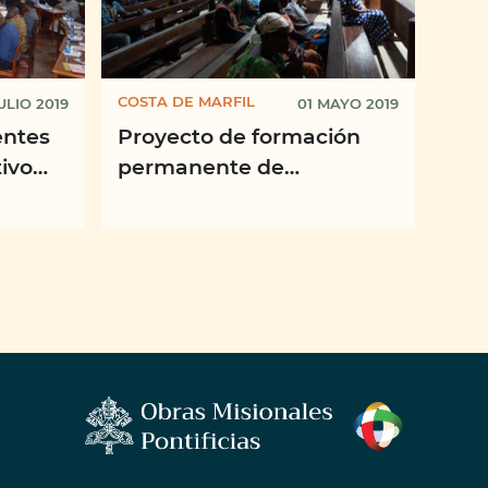
COSTA DE MARFIL
JULIO 2019
01 MAYO 2019
entes
Proyecto de formación
ivo
permanente de
misioneros, religiosos,
ubre
sacerdotes y agentes de
pastoral, laicos ...