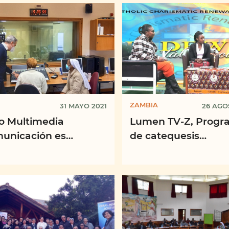
"Evangelii Gaudium".
ZAMBIA
31 MAYO 2021
26 AGO
o Multimedia
Lumen TV-Z, Progr
unicación es
de catequesis
n”, 2ª Edición 2020-
"Redescubrir mi fe
católica", Catholic 
Services TV Studios, 