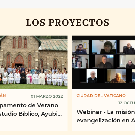
LOS PROYECTOS
TÁN
CIUDAD DEL VATICANO
01 MARZO 2022
12 OCT
amento de Verano
Webinar - La misión
tudio Bíblico, Ayubia,
evangelización en A
 Julio 2021 - Comisión
central en tiempos 
ca Católica de ...