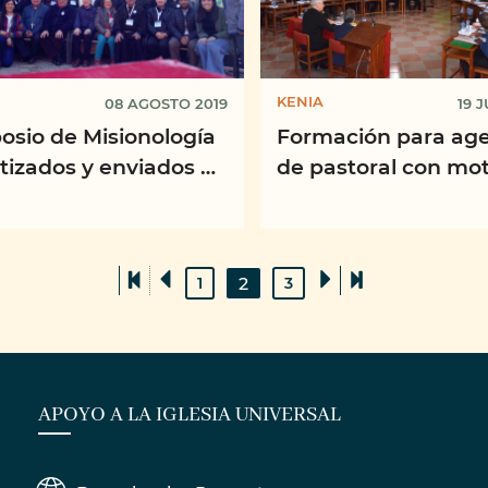
KENIA
08 AGOSTO 2019
19 
osio de Misionología
Formación para ag
tizados y enviados en
de pastoral con mot
época de grandes
del Mes Misionero
ios”. La
Extraordinario Oct
rensión ...
2019
2
1
3
APOYO A LA IGLESIA UNIVERSAL