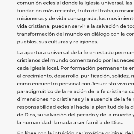
comunión eclesial donde la Iglesia universal, las I
fundación más reciente, fruto del trabajo misione
misioneros y de vida consagrada, los movimient
vida cristiana, puedan servir a la salvación de tod
transformación del mundo en diálogo con la conc
pueblos, sus culturas y religiones.
La apertura universal de la fe en estado perman
cristianos del mundo comenzando por las neces
cada Iglesia local. Por formación permanente 
al crecimiento, desarrollo, purificación, solidez
como encuentro personal con Jesucristo vivo en s
paradigmático de la relación de la fe cristiana
dimensiones no cristianas y la ausencia de la fe
responsabilidad eclesial hacia la plenitud de la
de Dios, su salvación del pecado y de la muerte y
la humanidad llamada a ser familia de Dios.
En línea con la intuición carismática original d