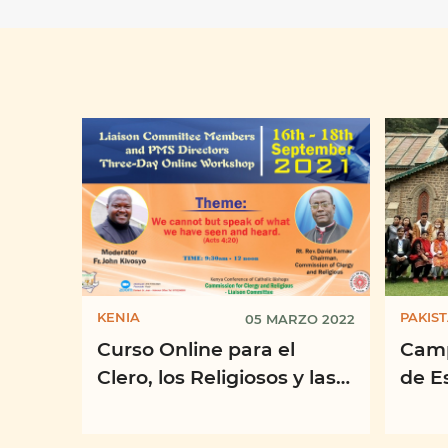
KENIA
PAKIS
05 MARZO 2022
Curso Online para el
Camp
Clero, los Religiosos y las
de Es
Religiosas en Kenia, «No
10-16
podemos dejar de hablar
Bíbli