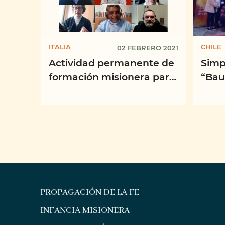
ITALIA
CHILE
02 FEBRERO 2021
Actividad permanente de
Simp
formación misionera para
“Bau
las Direcciones
una 
Nacionales de las OMP,
camb
año 2021
comp
PROPAGACIÓN DE LA FE
INFANCIA MISIONERA