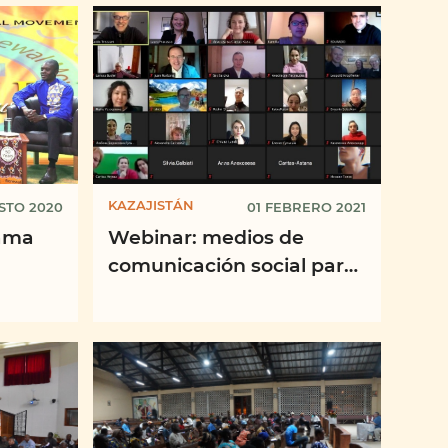
 ...
KAZAJISTÁN
STO 2020
01 FEBRERO 2021
ama
Webinar: medios de
comunicación social para
la evangelización en Asia
Media
Central, Arquidiócesis de
...
...