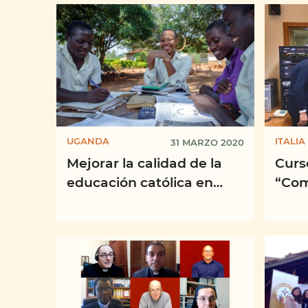
de ...
UGANDA
ITALIA
31 MARZO 2020
Mejorar la calidad de la
Curs
educación católica en
“Com
Uganda Luigi Giussani
Misió
Institute of Higher
2021
Education ...