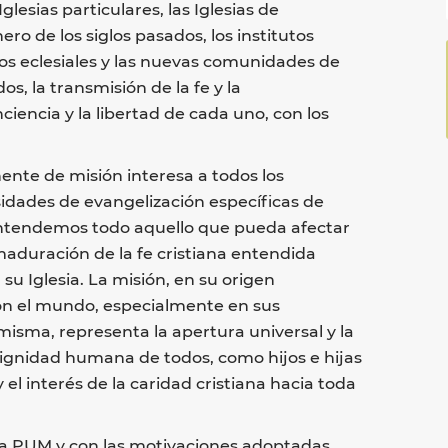
glesias particulares, las Iglesias de
ro de los siglos pasados, los institutos
os eclesiales y las nuevas comunidades de
os, la transmisión de la fe y la
iencia y la libertad de cada uno, con los
ente de misión interesa a todos los
idades de evangelización específicas de
entendemos todo aquello que pueda afectar
, maduración de la fe cristiana entendida
u Iglesia. La misión, en su origen
 con el mundo, especialmente en sus
 misma, representa la apertura universal y la
 dignidad humana de todos, como hijos e hijas
 el interés de la caridad cristiana hacia toda
e la PUM y con las motivaciones adoptadas