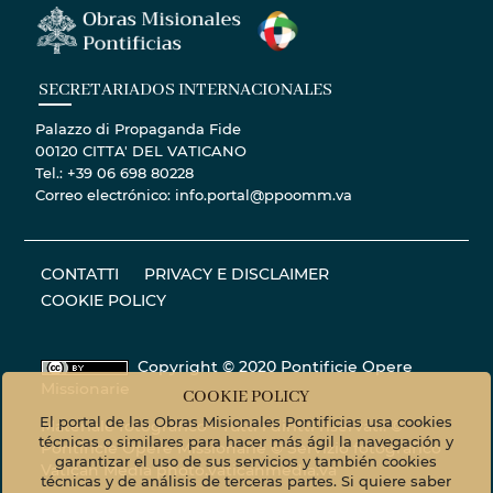
SECRETARIADOS INTERNACIONALES
Palazzo di Propaganda Fide
00120 CITTA' DEL VATICANO
Tel.: +39 06 698 80228
Correo electrónico: info.portal@ppoomm.va
CONTATTI
PRIVACY E DISCLAIMER
COOKIE POLICY
Copyright © 2020 Pontificie Opere
Missionarie
COOKIE POLICY
El portal de las Obras Misionales Pontificias usa cookies
Materiale fotografico - Tutti i diritti riservati. ©
técnicas o similares para hacer más ágil la navegación y
Pontificie Opere Missionarie © Servizio fotografico
garantizar el uso de sus servicios y también cookies
Vatican Media
photo.vaticanmedia.va
técnicas y de análisis de terceras partes. Si quiere saber